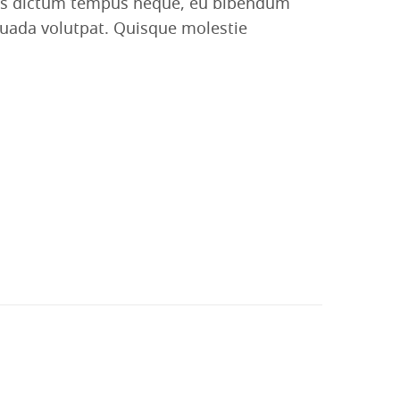
 Duis dictum tempus neque, eu bibendum
esuada volutpat. Quisque molestie