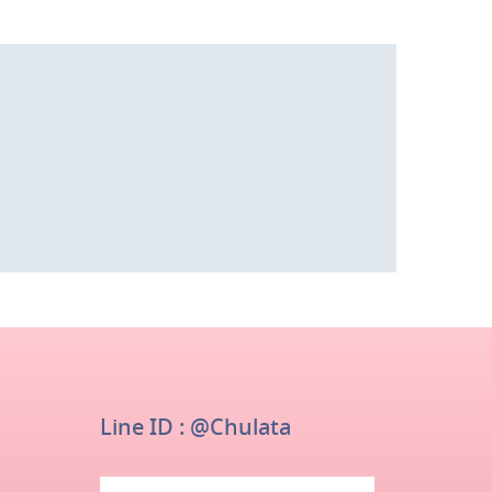
Botanical garden
Garden
Line ID : @chulata