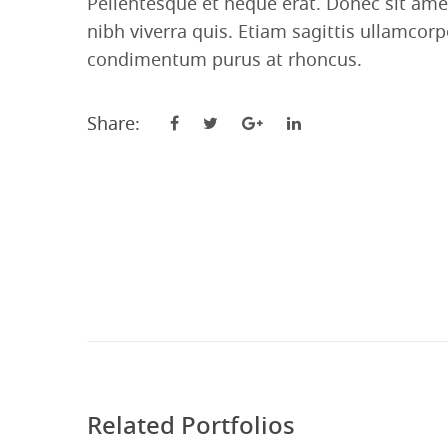
Pellentesque et neque erat. Donec sit ame
nibh viverra quis. Etiam sagittis ullamcor
condimentum purus at rhoncus.
Share:
Related Portfolios