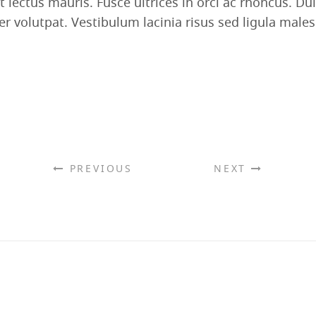
t lectus mauris. Fusce ultrices in orci ac rhoncus.
per volutpat. Vestibulum lacinia risus sed ligula mal
PREVIOUS
NEXT