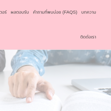
ตอร์
ผลตอบรับ
คำถามที่พบบ่อย (FAQS)
บทความ
ติดต่อเรา