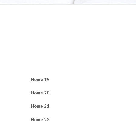
Home 19
Home 20
Home 21
Home 22