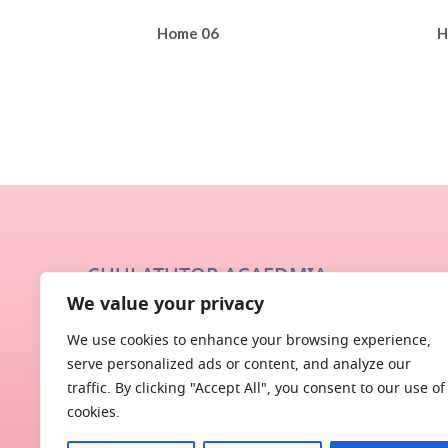
Home 06
H
CHULATUTOR ACAEDMIA
We value your privacy
ทีมงานจุฬาฯ ติวเตอร์ ถูกสร้างมาจากกลุ่มนักศึกษาและศ
We use cookies to enhance your browsing experience,
สถาบันชั้นนำทั่วประเทศ ที่มีใจรักในการสอนและถ่ายทอด
serve personalized ads or content, and analyze our
มีความเชี่ยวชาญและมากประสบการณ์เพื่อให้ความรู้กับน้
traffic. By clicking "Accept All", you consent to our use of
cookies.
ที่ ด้วยเทคนิคการสอนที่ง่ายต่อการจดจำและทำความเข้า
ทำให้น้องๆได้พัฒนาความรู้ความสามารถได้อย่างดีเยี่ยม