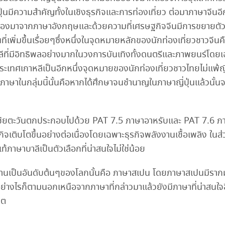
ุ่นมีความสำคัญทั้งในเชิงธุรกิจและการท่องเที่ยว ต่อมาภาษาจีนอ
โลกรองมาจากภาษาอังกฤษและด้วยความที่เศรษฐกิจจีนมีการขยายตัวอย
ี่เพิ่มขึ้นเรื่อยๆซึ่งหนึ่งในจุดหมายหลักของนักท่องเที่ยวชาวจี
ลีที่มีอิทธิพลอย่างมากในวงการบันเทิงทั้งดนตรีและภาพยนร์โดยเฉพ
ะเทศเกาหลีเป็นอีกหนึ่งจุดหมายของนักท่องเที่ยวชาวไทยไม่แพ้ญ
าษาในกลุ่มนี้นั้นคือหากได้ศึกษาจนชำนาญในภาษาญี่ปุ่นแล้วนั้นจะ
เอเชียตะวันตกประกอบไปด้วย PAT 7.5 ภาษาอาหรับและ PAT 7.6 ภ
ติบโตขึ้นอย่างต่อเนื่องโดยเฉพาะธุรกิจพลังงานเชื้อเพลิง ใน
ภาษาบาลีเป็นตัวเลือกที่น่าสนใจไม่ใช่น้อย
ู้ใช้งานเป็นอันดับต้นๆของโลกนั้นคือ ภาษาสเปน โดยภาษาสเปนมีร
 อย่างไรก็ตามนอกเหนือจากภาษาที่กล่าวมาแล้วยังมีภาษาที่น่าสนใ
คต