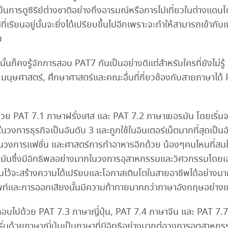
เป็นการดูซีรีย์ต่างชาติอย่างถึงอารมณ์หรือการไปเที่ยวในต่างแดนโ
่เรียนอยู่นั้นจะยิ่งได้เปรียบขึ้นไปอีกเพราะจะทำให้สามารถเข้ากั
ย
ั้นก็คงรู้จักการสอบ PAT7 กันเป็นอย่างดีแต่สำหรับใครที่ยังไ
 มนุษศาสตร์, ศึกษาศาสตร์และคณะอื่นที่กี่ยวข้องกับสายภาษาได
วย PAT 7.1 ภาษาฝรั่งเศส และ PAT 7.2 ภาษาเยอรมัน โดยเริ่มจา
ในวงการธุรกิจเป็นอันดับ 3 และถูกใช้ในอินเตอร์เน็ตมากที่สุดเป็น
กในวงการแฟชั่น และศาสตร์การทำอาหารอีกด้วย น้องๆคนไหนที่สนใ
ษาเยอรมันซึ่งมีอิทธิพลอย่างมากในวงการอุสาหกรรมและวิศวกรรม
นไว้จะสร้างความได้เปรียบและโอกาสเติบโตในสายอาชีพได้อย่างมา
พท์และการออกเสียงนั้นมีความท้าทายมากกว่าภาษาอังกฤษอย่าง
กอบไปด้วย PAT 7.3 ภาษาญี่ปุ่น, PAT 7.4 ภาษาจีน และ PAT 7.7 ภ
่มด้วยภาษาญี่ปุ่นเป็นภาษาที่มีอิทธิอย่างมากต่อวงการอุตสาหกรร