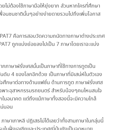
ดยไม่ต้องใช้ภาษามือให้ยุ่งยาก ส่วนหากใครที่ศึกษา
บเพื่อนชนชาตินั้นๆอย่างง่ายดายรวมไปถึงเพิ่มโอกาส
ม่รู้ PAT7 คือการสอบวัดความถนัดทางภาษาต่างประเทศ
้ PAT7 ถูกแบ่งย่อยลงไปเป็น 7 ภาษาโดยเราจะแบ่ง
กภาษาฝรั่งเศสนั้นเป็นภาษาที่ใช้ทางการทูตเป็น
อันดับ 4 ของโลกอีกด้วย เป็นภาษาที่มีเสน่ห์ในตัวเอง
จศึกษาต่อทางด้านแฟชั่น ด้านการทูต ภาษาฝรั่งเศส
โดยเฉพาะอุสาหกรรมรถยนตร์ สำหรับน้องๆคนไหนสนใจ
กในอนาคต แต่ถึงแม้ภาษาทั้งสองนี้จะมีความใกล้
แน่นอน
าษาเกาหลี ปฏิเสธไม่ได้เลยว่าทั้งสามภาษาในกลุ่มนี้
มในฝั่งเอเชียและประเทศญี่ปุ่นยังเป็นจุดหมาย