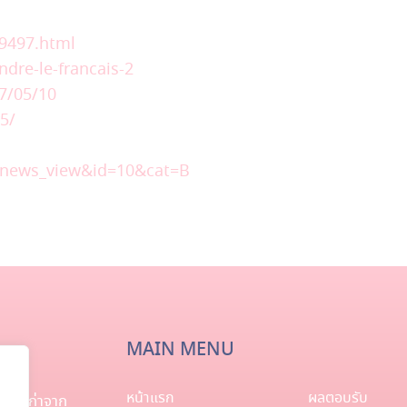
9497.html
ndre-le-francais-2
7/05/10
5/
=news_view&id=10&cat=B
MAIN MENU
หน้าแรก
ผลตอบรับ
ิษย์เก่าจาก