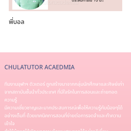
พี่บอล
CHULATUTOR ACAEDMIA
ทีมงานจุฬาฯ ติวเตอร์ ถูกสร้างมาจากกลุ่มนักศึกษาและศิษย์เก่า
จากสถาบันชั้นนำทั่วประเทศ ที่มีใจรักในการสอนและถ่ายทอด
ความรู้
มีความเชี่ยวชาญและมากประสบการณ์เพื่อให้ความรู้กับน้องๆได้
อย่างเต็มที่ ด้วยเทคนิคการสอนที่ง่ายต่อการจดจำและทำความ
เข้าใจ