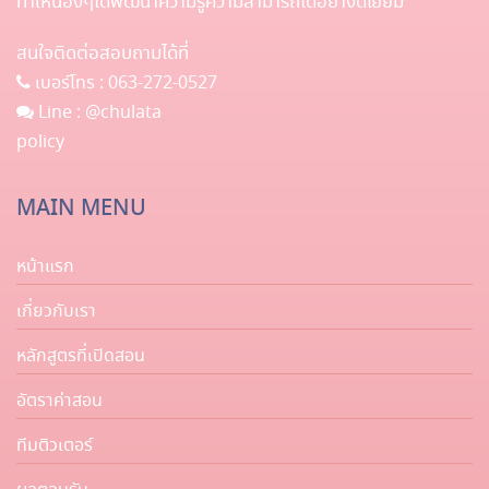
ทำให้น้องๆได้พัฒนาความรู้ความสามารถได้อย่างดีเยี่ยม
สนใจติดต่อสอบถามได้ที่
เบอร์โทร :
063-272-0527
Line :
@chulata
policy
MAIN MENU
หน้าแรก
เกี่ยวกับเรา
หลักสูตรที่เปิดสอน
อัตราค่าสอน
ทีมติวเตอร์